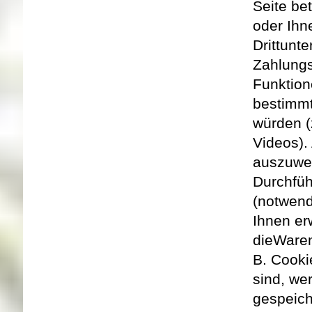
Seite be
oder Ihn
Drittunt
Zahlungs
Funktion
bestimm
würden (
Videos).
auszuwe
Durchfü
(notwend
Ihnen er
die
Waren
B. Cook
sind, we
gespeich