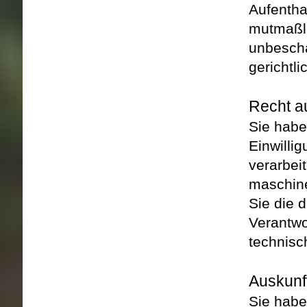
Aufenthal
mutmaßli
unbescha
gerichtl
Recht a
Sie habe
Einwillig
verarbei
maschin
Sie die 
Verantwo
technisc
Auskunf
Sie habe