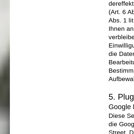
der
effek
(Art. 6 A
Abs. 1 l
Ihnen an
verbleib
Einwilli
die Date
Bearbeit
Bestimm
Aufbewah
5. Plu
Google
Diese Se
die Goog
Street, D