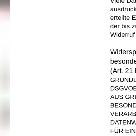
Viele Da
ausdrück
erteilte 
der bis 
Widerruf
Widersp
besonde
(Art. 2
GRUNDLA
DSGVO
AUS GR
BESON
VERARB
DATEN
W
FÜR EI