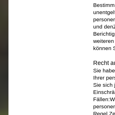
Bestimmu
unentgel
persone
und den
Berichti
weitere
können S
Recht a
Sie habe
Ihrer pe
Sie sich
Einschrä
Fällen:
We
personen
Regel Ze