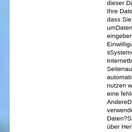
dieser D
Ihre Dat
dass Sie 
um
Daten
eingeben
Einwilli
Systeme
9
Internet
Seitenau
automati
nutzen w
eine feh
Andere
D
verwend
Daten?
S
über Her