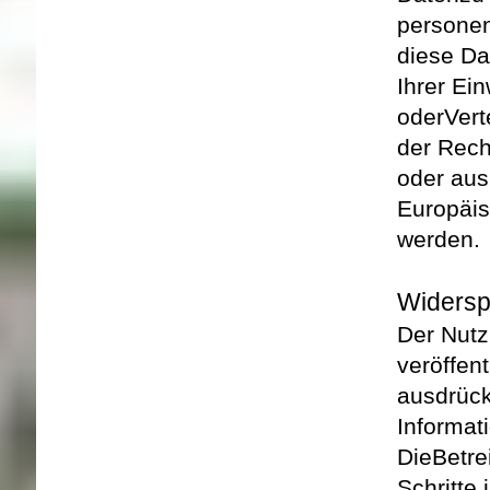
persone
diese Da
Ihrer Ei
oder
Ver
der Rech
oder aus
Europäis
werden.
Widersp
Der Nutz
veröffen
ausdrück
Informat
Die
Betre
Schritte