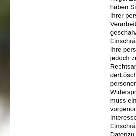
haben Si
Ihrer pe
Verarbei
geschah/
Einschrä
Ihre per
jedoch z
Rechtsan
der
Lösch
persone
Widerspr
muss ei
vorgenom
Interess
Einschrä
Daten
zu