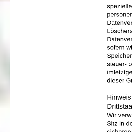
speziell
personen
Datenver
Löschers
Datenver
sofern w
Speicher
steuer- 
im
letztg
dieser G
Hinweis
Drittsta
Wir verw
Sitz in 
sicheren