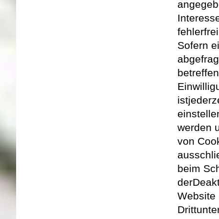
angegebe
Interess
fehlerfre
Sofern e
abgefrag
betreffe
Einwillig
ist
jederz
einstell
werden 
von Cook
ausschl
beim Sch
der
Deakt
Website 
Drittunt