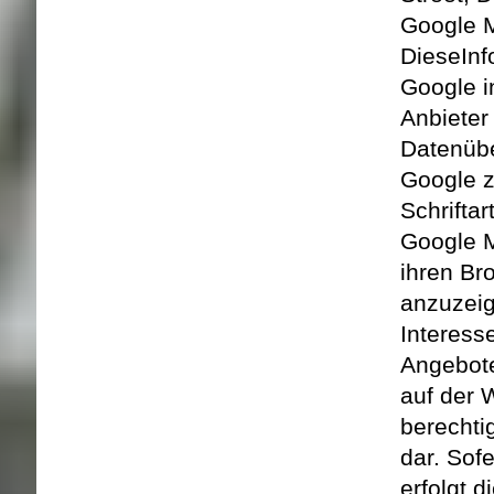
Google M
Diese
In
Google i
Anbieter
Datenübe
Google z
Schrifta
Google M
ihren Br
anzuzei
Interess
Angebote
auf der 
berechti
dar. Sof
erfolgt 