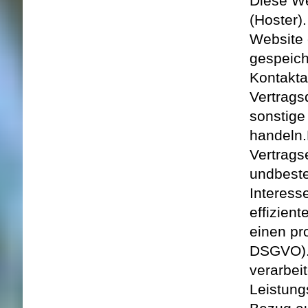
Diese We
(Hoster)
Website 
gespeich
Kontakta
Vertrags
sonstige
handeln.
Vertrags
und
best
Interess
effizient
einen pro
DSGVO)
verarbeit
Leistung