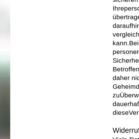
Ihre
pers
übertrag
darauf
hi
vergleic
kann.
Bei
persone
Sicherhe
Betroffe
daher ni
Geheimdi
zu
Überw
dauerhaf
diese
Ver
Widerruf