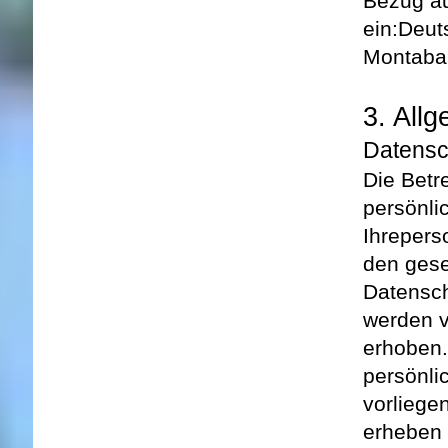
Bezug au
ein:
Deut
Montaba
3. All
Datensc
Die Betr
persönli
Ihre
pers
den gese
Datensch
werden 
erhoben
persönli
vorliege
erheben 