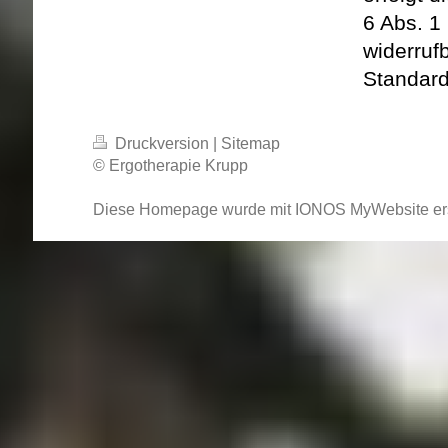
6 Abs. 1 l
widerrufb
Standard
Druckversion
|
Sitemap
© Ergotherapie Krupp
Diese Homepage wurde mit
IONOS MyWebsite
ers