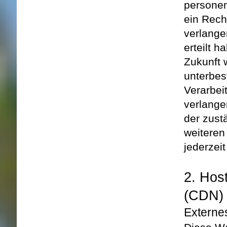
persone
ein Rech
verlange
erteilt h
Zukunft 
unter
bes
Verarbei
verlange
der zust
weiteren
jederzei
2. Hos
(CDN)
Externe